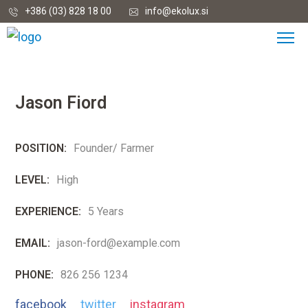
+386 (03) 828 18 00
info@ekolux.si
Jason Fiord
POSITION:
Founder/ Farmer
LEVEL:
High
EXPERIENCE:
5 Years
EMAIL:
jason-ford@example.com
PHONE:
826 256 1234
facebook
twitter
instagram