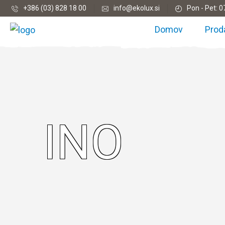
+386 (03) 828 18 00
info@ekolux.si
Pon - Pet: 0
Domov
Prod
INO