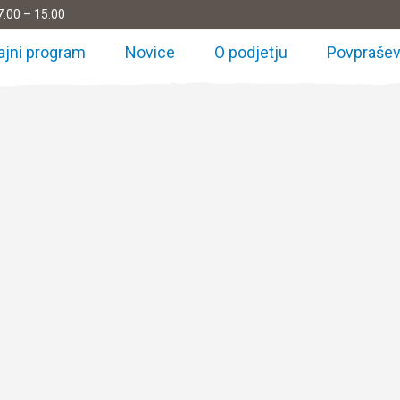
7.00 – 15.00
ajni program
Novice
O podjetju
Povprašev