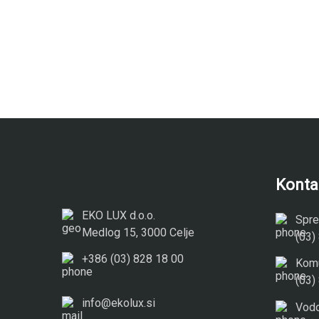
Konta
EKO LUX d.o.o.
Spre
Medlog 15, 3000 Celje
(03)
+386 (03) 828 18 00
Komu
(03)
info@ekolux.si
Vodo