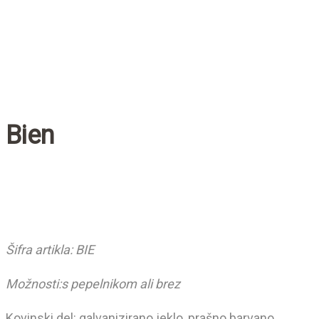
Bien
Šifra artikla: BIE
Možnosti:s pepelnikom ali brez
Kovinski del: galvanizirano jeklo, prašno barvano