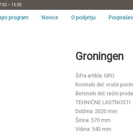
7.00 – 15.00
ajni program
Novice
O podjetju
Povprašev
Groningen
Šifra artikla: GRO
Kovinski del: vroče poc
Betonski del: rečni prod
TEHNIČNE LASTNOSTI
Dolžina: 2020 mm
Širina: 570 mm
Višina: 540 mm