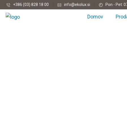
+386 (03) 828 18 00
info@ekolux.si
Pon - Pet: 0
Domov
Prod