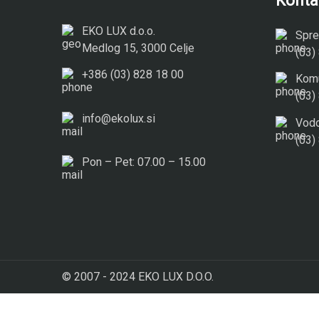
Konta
EKO LUX d.o.o.
Spre
Medlog 15, 3000 Celje
(03)
+386 (03) 828 18 00
Komu
(03)
info@ekolux.si
Vodo
(03)
Pon – Pet: 07.00 – 15.00
© 2007 - 2024
EKO LUX D.O.O.